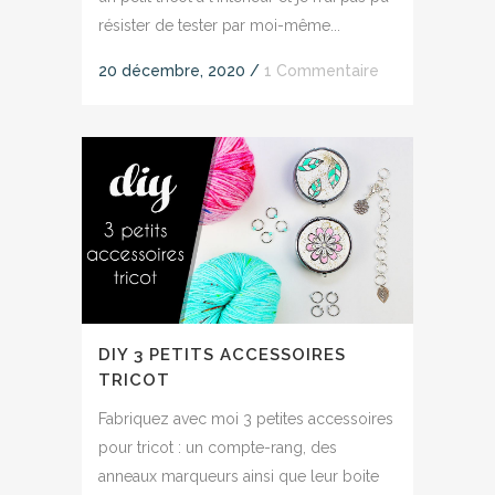
résister de tester par moi-même...
20 décembre, 2020
/
1 Commentaire
DIY 3 PETITS ACCESSOIRES
TRICOT
Fabriquez avec moi 3 petites accessoires
pour tricot : un compte-rang, des
anneaux marqueurs ainsi que leur boite