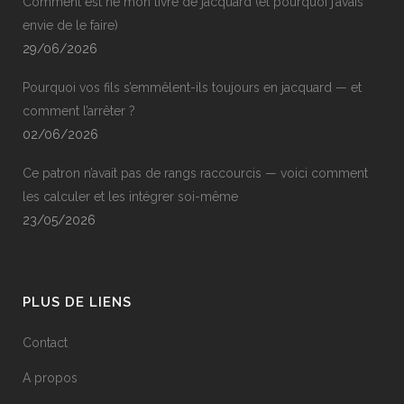
Comment est né mon livre de jacquard (et pourquoi j’avais
envie de le faire)
29/06/2026
Pourquoi vos fils s’emmêlent-ils toujours en jacquard — et
comment l’arrêter ?
02/06/2026
Ce patron n’avait pas de rangs raccourcis — voici comment
les calculer et les intégrer soi-même
23/05/2026
PLUS DE LIENS
Contact
A propos