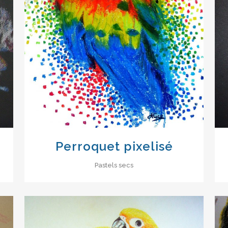
VIEW
Perroquet pixelisé
Pastels secs