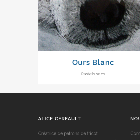
Ours Blanc
Pastels secs
ALICE GERFAULT
NOU
Créatrice de patrons de tricot
Comm