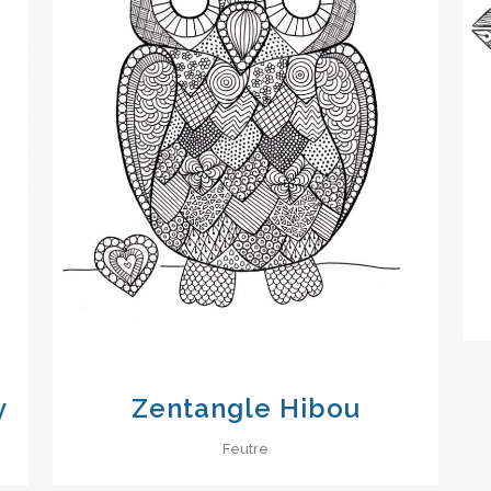
VIEW
y
Zentangle Hibou
Feutre