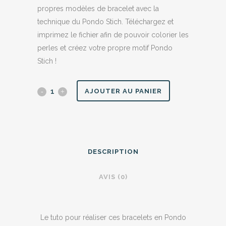
propres modèles de bracelet avec la
technique du Pondo Stich. Téléchargez et
imprimez le fichier afin de pouvoir colorier les
perles et créez votre propre motif Pondo
Stich !
Pondo
AJOUTER AU PANIER
Stitch
-
grille
DESCRIPTION
vierge
AVIS (0)
pour
bracelet
Le tuto pour réaliser ces bracelets en Pondo
quantity