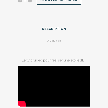
3D
Flocon
Givré
DESCRIPTION
quantity
AVIS (0)
Le tuto vidéo pour réaliser une étoile 3D :