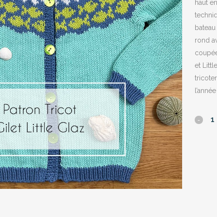
haut e
techni
bateau 
rond av
coupées
et Litt
tricote
l’année 
Little
Glaz
quantit