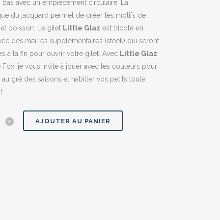
n bas avec un empiècement circulaire. La
que du jacquard permet de créer les motifs de
et poisson. Le gilet
Little Glaz
est tricoté en
ec des mailles supplémentaires (steek) qui seront
 à la fin pour ouvrir votre gilet. Avec
Little Glaz
le Fox, je vous invite à jouer avec les couleurs pour
r au gré des saisons et habiller vos petits toute
!
AJOUTER AU PANIER
y