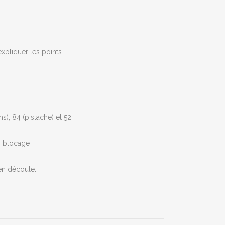
xpliquer les points
ans), 84 (pistache) et 52
s blocage
 en découle.