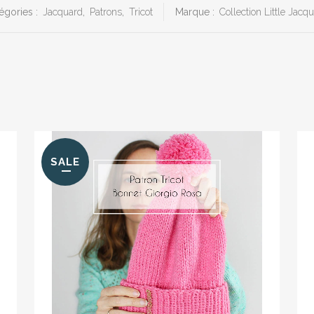
égories :
Jacquard
,
Patrons
,
Tricot
Marque :
Collection Little Jacq
SALE