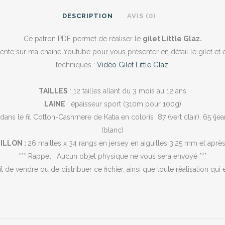
DESCRIPTION
AVIS (0)
Ce patron PDF permet de réaliser le
gilet Little Glaz.
ente sur ma chaîne Youtube pour vous présenter en détail le gilet et e
techniques :
Vidéo Gilet Little Glaz
.
TAILLES
: 12 tailles allant du 3 mois au 12 ans
LAINE
: épaisseur sport (310m pour 100g)
n dans le fil Cotton-Cashmere de Katia en coloris
87 (vert clair), 65 (je
(blanc)
ILLON :
26 mailles x 34 rangs en jersey en aiguilles 3,25 mm et aprè
*** Rappel : Aucun objet physique ne vous sera envoyé ***
rdit de vendre ou de distribuer ce fichier, ainsi que toute réalisation qui