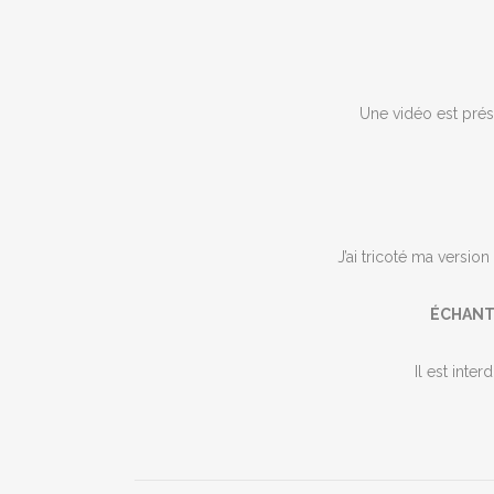
Une vidéo est prés
J’ai tricoté ma versio
ÉCHANT
Il est inte