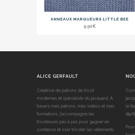
ANNEAUX MARQUEURS LITTLE BEE
9,90
€
ALICE GERFAULT
NOU
Créatrice de patrons de tricot
Comm
modernes et spécialiste du jacquard. À
jacq
travers mes patrons, mes vidéos et mes
le fa
formations, j'accompagne les
29/
tricoteuses pas à pas pour gagner en
Pour
confiance et oser tricoter les vêtements
touj