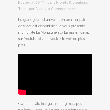
Posted at 20:33h
dans
Projets & créations
,
Tricot
par
Alice
0 Commentaires
Le grand jour est arrivé : mon premier patron
de tricot est disponible ! Je vous présente
mon châle La Montagne aux Lamas en détail
sur Youtube si vous voulez le voir de plus
près.
C’est un châle triangulaire long mais peu