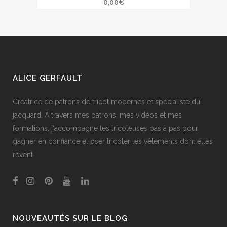
0,00
€
ALICE GERFAULT
Créatrice de patrons de tricot modernes et spécialiste du
jacquard. À travers mes patrons, mes vidéos et mes
formations, j'accompagne les tricoteuses pas à pas pour
gagner en confiance et oser tricoter les vêtements dont elles
rêvent.
NOUVEAUTÉS SUR LE BLOG