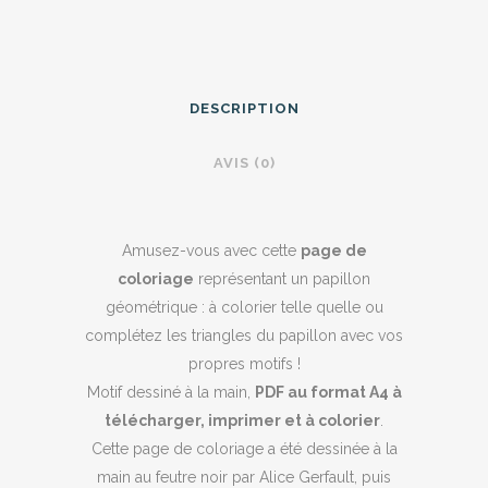
géométrique
-
Coloriage
DESCRIPTION
pour
AVIS (0)
adulte
à
Amusez-vous avec cette
page de
imprimer
coloriage
représentant un papillon
quantity
géométrique : à colorier telle quelle ou
complétez les triangles du papillon avec vos
propres motifs !
Motif dessiné à la main,
PDF au format A4 à
télécharger, imprimer et à colorier
.
Cette page de coloriage a été dessinée à la
main au feutre noir par Alice Gerfault, puis