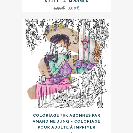
ADULTE À IMPRIMER
Le
Le
1,50
€
0,00
€
prix
prix
initial
actuel
était :
est :
1,50€.
0,00€.
COLORIAGE 30K ABONNÉS PAR
AMANDINE JUNG – COLORIAGE
POUR ADULTE À IMPRIMER