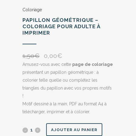
Coloriage
PAPILLON GÉOMÉTRIQUE –
COLORIAGE POUR ADULTE À
IMPRIMER
1,50
€
0,00
€
Le
Le
prix
prix
Amusez-vous avec cette
page de coloriage
initial
actuel
présentant un papillon géométrique : à
était :
est :
colorier telle quelle ou complétez les
1,50€.
0,00€.
triangles du papillon avec vos propres motifs
!
Motif dessiné à la main, PDF au format A4 à
télécharger, imprimer et à colorier.
Papillon
AJOUTER AU PANIER